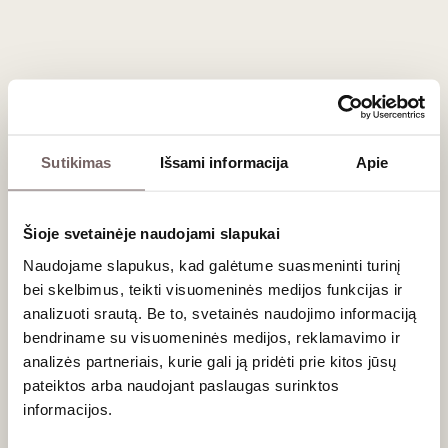
Registruokitės tel. (8 5) 462 19675 arba internetu.
Degustacija vyks „Vyno klube“, Liepų g. 20, Klaipėdoje
Sutikimas
Išsami informacija
Apie
Naujienlaiškio prenumerata
Šioje svetainėje naudojami slapukai
Geriausi mūsų pasiūlymai - tiesiai į Jūsų pašto
dėžutę!
Naudojame slapukus, kad galėtume suasmeninti turinį
bei skelbimus, teikti visuomeninės medijos funkcijas ir
analizuoti srautą. Be to, svetainės naudojimo informaciją
bendriname su visuomeninės medijos, reklamavimo ir
PRENUMERUOTI
analizės partneriais, kurie gali ją pridėti prie kitos jūsų
pateiktos arba naudojant paslaugas surinktos
informacijos.