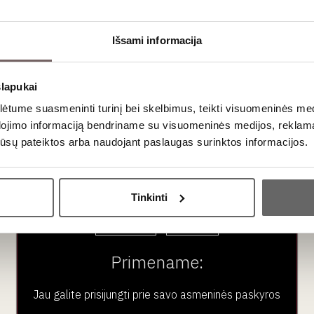
Išsami informacija
370 652 54295, arba apačioje esančiame registracijos la
slapukai
tume suasmeninti turinį bei skelbimus, teikti visuomeninės medij
 Šventoji
dojimo informaciją bendriname su visuomeninės medijos, reklamav
os jūsų pateiktos arba naudojant paslaugas surinktos informacijos.
Ar jums yra 20 metų?
Tinkinti
Taip
Ne
Primename:
aujienlaiškio prenumera
Jau galite prisijungti prie savo asmeninės paskyros