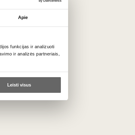
Apie
uke.
os funkcijas ir analizuoti
imo ir analizės partneriais,
Leisti visus
ta