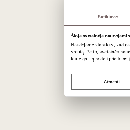
Vietų skaičius ribotas (iki 15 asmenų).
Sutikimas
Laikas:
18:30 ir 20:00
Registracija: daivam@vynoklubas.lt arba +
Šioje svetainėje naudojami 
Naudojame slapukus, kad galė
Adresas: Savitri Ashram, Kuršių takas 19A,
srautą. Be to, svetainės nau
kurie gali ją pridėti prie kit
Atmesti
N