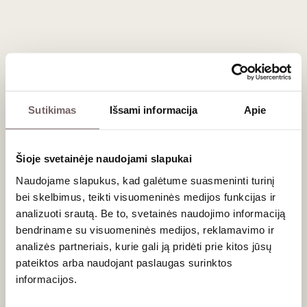
Registruokitės tel. (8 5) 213 84 31 arba internetu.
Degustacija vyks „Vyno klube“, Stumbrų g. 15, Vilniuje.
Sutikimas
Išsami informacija
Apie
Naujienlaiškio prenumerata
Geriausi mūsų pasiūlymai - tiesiai į Jūsų pašto
Šioje svetainėje naudojami slapukai
dėžutę!
Naudojame slapukus, kad galėtume suasmeninti turinį
bei skelbimus, teikti visuomeninės medijos funkcijas ir
analizuoti srautą. Be to, svetainės naudojimo informaciją
bendriname su visuomeninės medijos, reklamavimo ir
PRENUMERUOTI
analizės partneriais, kurie gali ją pridėti prie kitos jūsų
pateiktos arba naudojant paslaugas surinktos
informacijos.