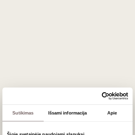
Registruokitės tel. (8 5) 462 19675 arba internetu.
Degustacija vyks „Vyno klube“, Liepų g. 20, Klaipėdoje.
Degustacija vienam asmeniui
60
€
00
Degustacija dviems asmenims
Sutikimas
Išsami informacija
Apie
Šioje svetainėje naudojami slapukai