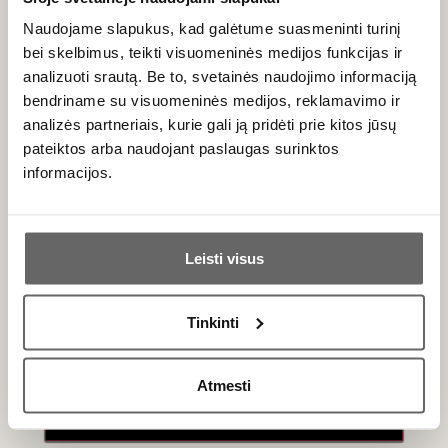
120
€
Naudojame slapukus, kad galėtume suasmeninti turinį
00
bei skelbimus, teikti visuomeninės medijos funkcijas ir
analizuoti srautą. Be to, svetainės naudojimo informaciją
bendriname su visuomeninės medijos, reklamavimo ir
analizės partneriais, kurie gali ją pridėti prie kitos jūsų
pateiktos arba naudojant paslaugas surinktos
Naujienlaiškio prenumerata
informacijos.
Geriausi mūsų pasiūlymai - tiesiai į Jūsų pašto
Ar jums yra 20 metų?
dėžutę!
Leisti visus
Taip
Ne
Tinkinti
PRENUMERUOTI
Primename:
Atmesti
Jau galite prisijungti prie savo asmeninės
paskyros