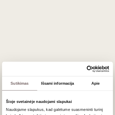
Malbec vynuogės vynų ir sūrio
degustacija
Data
2024-10-25 18:00 (trukmė iki 2 val)
Vieta
Liepų g. 20, Klaipėda
50,00
€
Nėra vietų
Sutikimas
Išsami informacija
Apie
Aprašymas
Šioje svetainėje naudojami slapukai
Naudojame slapukus, kad galėtume suasmeninti turinį