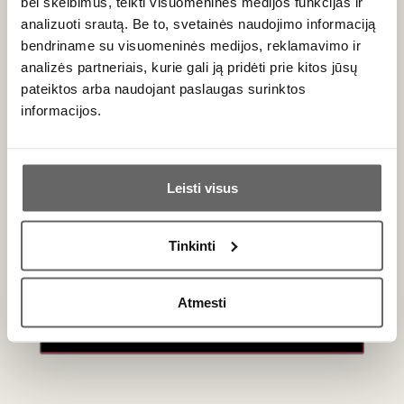
bei skelbimus, teikti visuomeninės medijos funkcijas ir
analizuoti srautą. Be to, svetainės naudojimo informaciją
bendriname su visuomeninės medijos, reklamavimo ir
Naujienlaiškio prenumerata
analizės partneriais, kurie gali ją pridėti prie kitos jūsų
pateiktos arba naudojant paslaugas surinktos
Geriausi mūsų pasiūlymai - tiesiai į Jūsų pašto
informacijos.
dėžutę!
Ar jums yra 20 metų?
Leisti visus
PRENUMERUOTI
Taip
Ne
Tinkinti
Primename:
Atmesti
Jau galite prisijungti prie savo asmeninės
paskyros