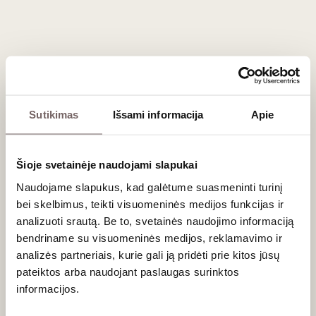
Registruokitės tel. (8 5) 462 19675 arba internetu.
Degustacija vyks „Vyno klube“, Liepų g. 20, Klaipėdoje
Sutikimas
Išsami informacija
Apie
Naujienlaiškio prenumerata
Šioje svetainėje naudojami slapukai
Geriausi mūsų pasiūlymai - tiesiai į Jūsų pašto
dėžutę!
Naudojame slapukus, kad galėtume suasmeninti turinį
bei skelbimus, teikti visuomeninės medijos funkcijas ir
analizuoti srautą. Be to, svetainės naudojimo informaciją
bendriname su visuomeninės medijos, reklamavimo ir
PRENUMERUOTI
analizės partneriais, kurie gali ją pridėti prie kitos jūsų
pateiktos arba naudojant paslaugas surinktos
informacijos.