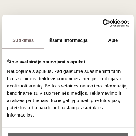
Naujienlaiškio prenumerata
Sutikimas
Išsami informacija
Apie
Geriausi mūsų pasiūlymai - tiesiai į Jūsų pašto
dėžutę!
Šioje svetainėje naudojami slapukai
Naudojame slapukus, kad galėtume suasmeninti turinį
bei skelbimus, teikti visuomeninės medijos funkcijas ir
analizuoti srautą. Be to, svetainės naudojimo informaciją
PRENUMERUOTI
bendriname su visuomeninės medijos, reklamavimo ir
analizės partneriais, kurie gali ją pridėti prie kitos jūsų
pateiktos arba naudojant paslaugas surinktos
informacijos.
Ar jums yra 20 metų?