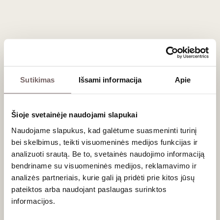
Registruokitės tel. (8 46) 2 19675 arba internetu.
Degustacija vyks „Vyno klube“, Liepų g. 20, Klaipėdoje
Sutikimas
Išsami informacija
Apie
Naujienlaiškio prenumerata
Šioje svetainėje naudojami slapukai
Geriausi mūsų pasiūlymai - tiesiai į Jūsų pašto
dėžutę!
Naudojame slapukus, kad galėtume suasmeninti turinį
bei skelbimus, teikti visuomeninės medijos funkcijas ir
analizuoti srautą. Be to, svetainės naudojimo informaciją
bendriname su visuomeninės medijos, reklamavimo ir
PRENUMERUOTI
analizės partneriais, kurie gali ją pridėti prie kitos jūsų
pateiktos arba naudojant paslaugas surinktos
informacijos.