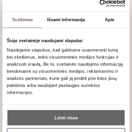
brandinimo potencialu.
Sutikimas
Išsami informacija
Apie
Vakarienės meniu:
Champagne Pol Roger Brut Reserve NV
Šioje svetainėje naudojami slapukai
Amuse bouche
Naudojame slapukus, kad galėtume suasmeninti turinį
Château Bellevue Saint-Emilion Grand Cru 2012
bei skelbimus, teikti visuomeninės medijos funkcijas ir
Antienos krūtinėlės kapotinis/burokėliai/spanguolės/pušų
analizuoti srautą. Be to, svetainės naudojimo informaciją
aliejus
bendriname su visuomeninės medijos, reklamavimo ir
analizės partneriais, kurie gali ją pridėti prie kitos jūsų
Le Carillon de l'Angelus Saint-Emilion Grand Cru 2014
pateiktos arba naudojant paslaugas surinktos
Ėriuko kulninė/smidrai/bobausiai/rūkytų pastarnokų
informacijos.
tyrė/trumai
Château Angélus St-Émilion 1er Grand Cru Classé A 2006
Ar jums yra 20 metų?
ir 2011
Leisti visus
Lietuviškos sausai brandintos Black Angus jautienos
Taip
Ne
šonkauliai/kietasis sūris/raugintų paprikų padažas