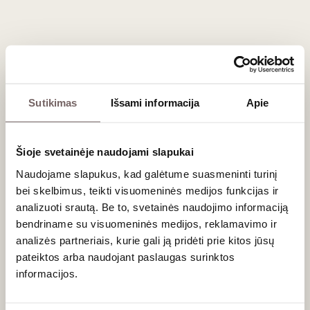
Registruokitės tel. (8 5) 213 84 31 arba internetu.
Degustacija vyks „Vyno klube“, Stumbrų g. 15, Vilniuje.
Sutikimas
Išsami informacija
Apie
Naujienlaiškio prenumerata
Geriausi mūsų pasiūlymai - tiesiai į Jūsų pašto
Šioje svetainėje naudojami slapukai
dėžutę!
Naudojame slapukus, kad galėtume suasmeninti turinį
bei skelbimus, teikti visuomeninės medijos funkcijas ir
analizuoti srautą. Be to, svetainės naudojimo informaciją
PRENUMERUOTI
bendriname su visuomeninės medijos, reklamavimo ir
analizės partneriais, kurie gali ją pridėti prie kitos jūsų
pateiktos arba naudojant paslaugas surinktos
informacijos.