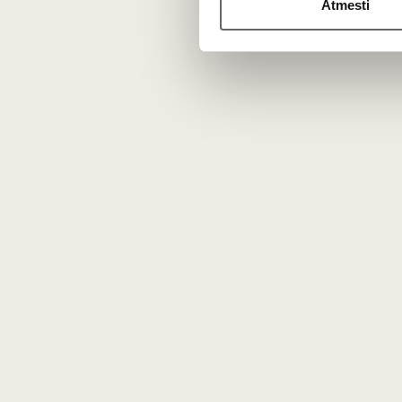
Atmesti
Vyno kl
Apie mus
Tinklaraštis
Kontaktai
Rekvizitai
Karjera
DUK