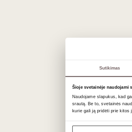
Registruokitės tel. (8 5) 462 19675 arba inte
Degustacija vyks „Vyno klube“, Liepų g. 20, 
Sutikimas
N
Šioje svetainėje naudojami 
Naudojame slapukus, kad galė
srautą. Be to, svetainės nau
kurie gali ją pridėti prie kit