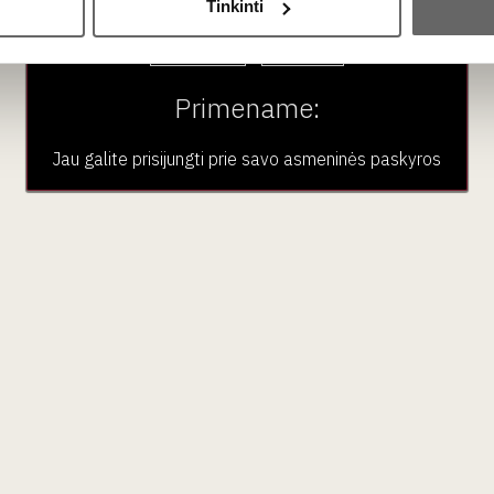
Tinkinti
Taip
Ne
Primename:
Jau galite prisijungti prie savo asmeninės paskyros
ubas
Paslaugos
Pardu
En Primeur
Vynas
VK narystė
Stiprieji i
Renginiai
Nealkoho
Didmeninė prekyba
Maistas
Aksesua
Dovano
Renginia
Kalėdos