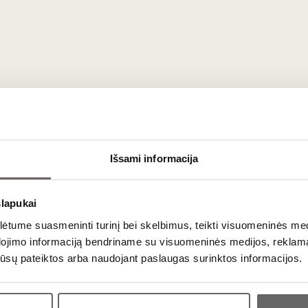
rnetu.
Klaipėdoje.
Išsami informacija
aujienlaiškio prenumera
slapukai
tume suasmeninti turinį bei skelbimus, teikti visuomeninės medij
dojimo informaciją bendriname su visuomeninės medijos, reklamav
Geriausi mūsų pasiūlymai - tiesiai į Jūsų pašto dėžutę!
os jūsų pateiktos arba naudojant paslaugas surinktos informacijos.
Ar jums yra 20 metų?