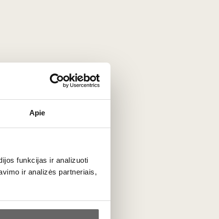
Apie
ta
os funkcijas ir analizuoti
imo ir analizės partneriais,
PRENUMERUOTI