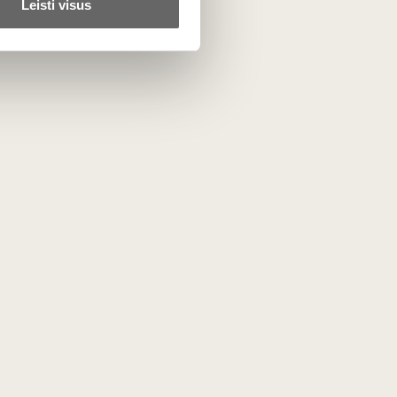
Leisti visus
otuvė
Mūsų projektai
Lietuvos someljė mokykla
r kiti
Vyno žurnalas
liniai gėrimai
Vyno dienos
Vyno ir desertų derinių
čempionatas
rai
s
i