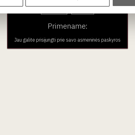
Taip
Ne
Primename:
Jau galite prisijungti prie savo asmeninės paskyros
ubas
Paslaugos
Pardu
En Primeur
Vynas
VK narystė
Stiprieji i
Renginiai
Nealkoho
Didmeninė prekyba
Maistas
Aksesua
Dovano
Renginia
Kalėdos