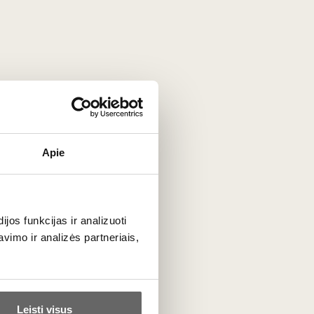
Apie
ta
os funkcijas ir analizuoti
imo ir analizės partneriais,
PRENUMERUOTI
Leisti visus