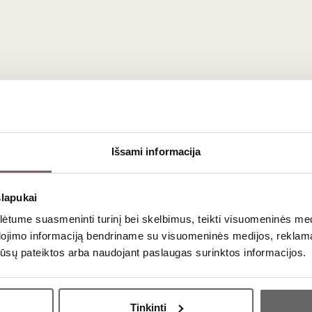
netu.
Klaipėdoje
Išsami informacija
aujienlaiškio prenumera
slapukai
tume suasmeninti turinį bei skelbimus, teikti visuomeninės medij
dojimo informaciją bendriname su visuomeninės medijos, reklamav
Geriausi mūsų pasiūlymai - tiesiai į Jūsų pašto dėžutę!
os jūsų pateiktos arba naudojant paslaugas surinktos informacijos.
Ar jums yra 20 metų?
Tinkinti