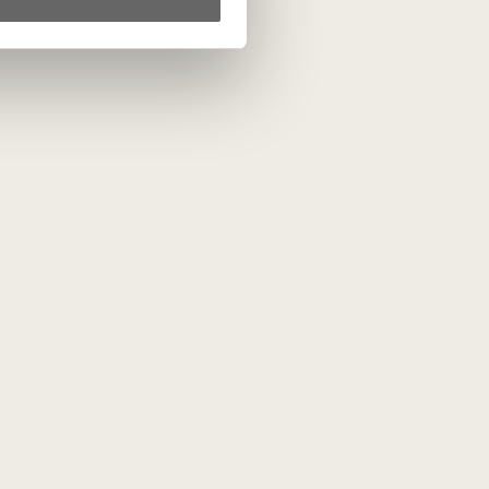
otuvė
Mūsų projektai
Lietuvos someljė mokykla
r kiti
Vyno žurnalas
liniai gėrimai
Vyno dienos
Vyno ir desertų derinių
čempionatas
rai
s
i