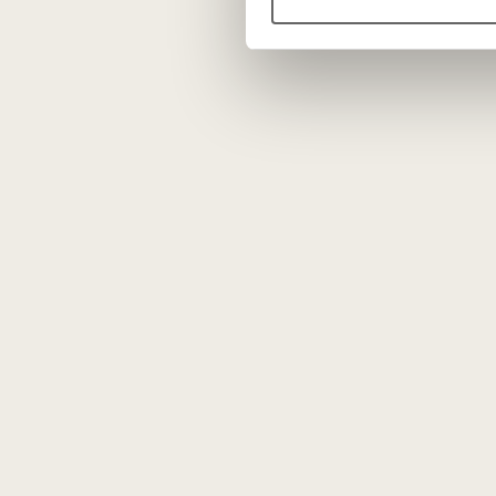
Vyno kl
Apie mus
Tinklaraštis
Kontaktai
Rekvizitai
Karjera
DUK