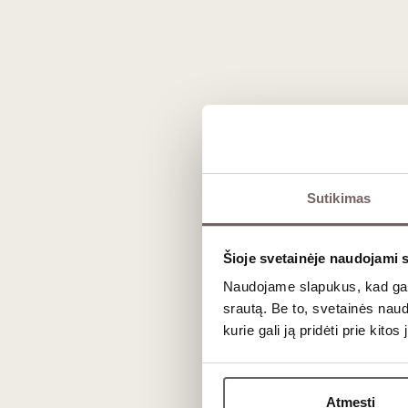
Registruokitės tel. (8 46) 2 19675 arba inter
Degustacija vyks „Vyno klube“, Liepų g. 20, 
Sutikimas
N
Šioje svetainėje naudojami 
Naudojame slapukus, kad galė
srautą. Be to, svetainės nau
kurie gali ją pridėti prie kit
Atmesti