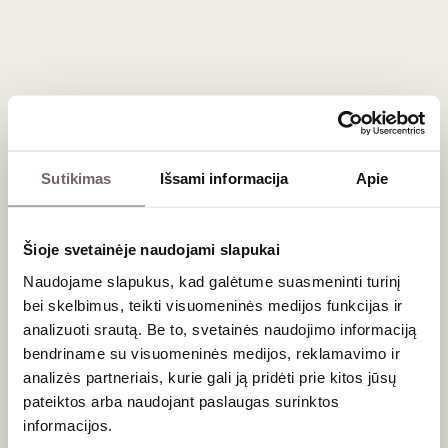
Registruokitės tel. +370 46 219675 arba internetu.
Renginys vyks „Vyno klube“, Liepų g. 20, Klaipėdoje.
Sutikimas
Išsami informacija
Apie
Naujienlaiškio prenumerata
Šioje svetainėje naudojami slapukai
Geriausi mūsų pasiūlymai - tiesiai į Jūsų pašto
Naudojame slapukus, kad galėtume suasmeninti turinį
dėžutę!
bei skelbimus, teikti visuomeninės medijos funkcijas ir
analizuoti srautą. Be to, svetainės naudojimo informaciją
bendriname su visuomeninės medijos, reklamavimo ir
analizės partneriais, kurie gali ją pridėti prie kitos jūsų
PRENUMERUOTI
pateiktos arba naudojant paslaugas surinktos
informacijos.