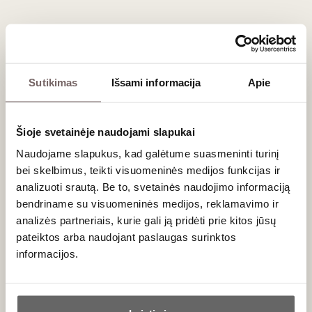
Naujienlaiškio prenumerata
Sutikimas
Išsami informacija
Apie
Geriausi mūsų pasiūlymai - tiesiai į Jūsų pašto
dėžutę!
Šioje svetainėje naudojami slapukai
Naudojame slapukus, kad galėtume suasmeninti turinį
bei skelbimus, teikti visuomeninės medijos funkcijas ir
PRENUMERUOTI
analizuoti srautą. Be to, svetainės naudojimo informaciją
bendriname su visuomeninės medijos, reklamavimo ir
analizės partneriais, kurie gali ją pridėti prie kitos jūsų
pateiktos arba naudojant paslaugas surinktos
informacijos.
Ar jums yra 20 metų?