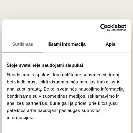
Registruokitės tel. (8 5) 462 19675 arba internetu.
Degustacija vyks „Vyno klube“, Liepų g. 20, Klaipėdoje.
Sutikimas
Išsami informacija
Apie
Naujienlaiškio prenumerata
Geriausi mūsų pasiūlymai - tiesiai į Jūsų pašto
Šioje svetainėje naudojami slapukai
dėžutę!
Naudojame slapukus, kad galėtume suasmeninti turinį
bei skelbimus, teikti visuomeninės medijos funkcijas ir
analizuoti srautą. Be to, svetainės naudojimo informaciją
PRENUMERUOTI
bendriname su visuomeninės medijos, reklamavimo ir
analizės partneriais, kurie gali ją pridėti prie kitos jūsų
pateiktos arba naudojant paslaugas surinktos
informacijos.