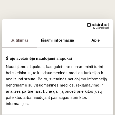
Registruokitės tel. (8 5) 213 84 31 arba internetu.
Degustacija vyks „Vyno klube“, Stumbrų g. 15, Vilniuje.
Sutikimas
Išsami informacija
Apie
Naujienlaiškio prenumerata
Geriausi mūsų pasiūlymai - tiesiai į Jūsų pašto
Šioje svetainėje naudojami slapukai
dėžutę!
Naudojame slapukus, kad galėtume suasmeninti turinį
bei skelbimus, teikti visuomeninės medijos funkcijas ir
analizuoti srautą. Be to, svetainės naudojimo informaciją
bendriname su visuomeninės medijos, reklamavimo ir
PRENUMERUOTI
analizės partneriais, kurie gali ją pridėti prie kitos jūsų
pateiktos arba naudojant paslaugas surinktos
informacijos.