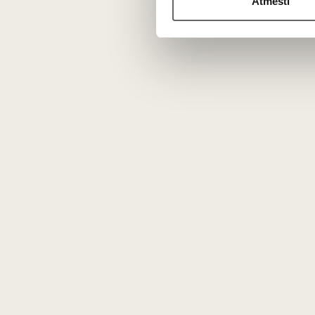
Atmesti
Vyno kl
Apie mus
Tinklaraštis
Kontaktai
Rekvizitai
Karjera
DUK