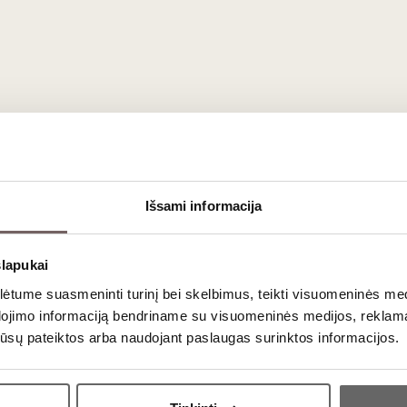
rnetu.
, Vilniuje
Išsami informacija
aujienlaiškio prenumera
slapukai
tume suasmeninti turinį bei skelbimus, teikti visuomeninės medij
dojimo informaciją bendriname su visuomeninės medijos, reklamav
Geriausi mūsų pasiūlymai - tiesiai į Jūsų pašto dėžutę!
os jūsų pateiktos arba naudojant paslaugas surinktos informacijos.
Ar jums yra 20 metų?