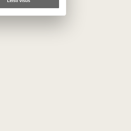
Leisti visus
otuvė
Mūsų projektai
Lietuvos someljė mokykla
r kiti
Vyno žurnalas
liniai gėrimai
Vyno dienos
Vyno ir desertų derinių
čempionatas
rai
s
i