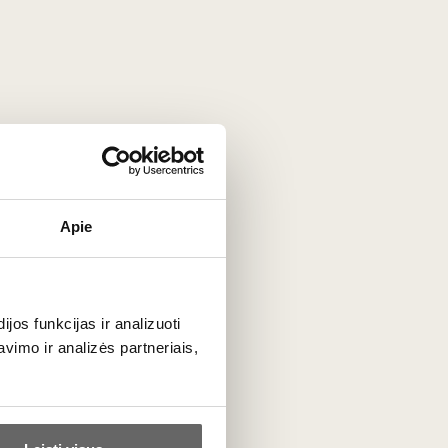
Apie
ta
os funkcijas ir analizuoti
imo ir analizės partneriais,
PRENUMERUOTI