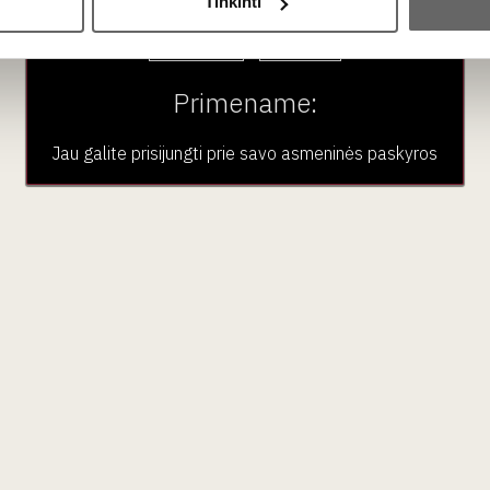
Tinkinti
Taip
Ne
Primename:
Jau galite prisijungti prie savo asmeninės paskyros
ubas
Paslaugos
Pardu
En Primeur
Vynas
VK narystė
Stiprieji i
Renginiai
Nealkoho
Didmeninė prekyba
Maistas
Aksesua
Dovano
Renginia
Kalėdos