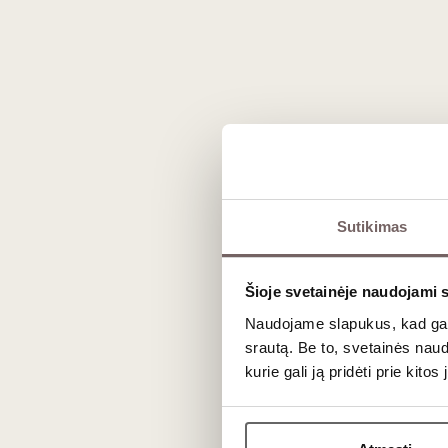
Registruokitės tel. (8 5) 213 84 31 arba inte
Degustacija vyks „Vyno klube“, Stumbrų g. 15
Sutikimas
N
Šioje svetainėje naudojami 
Naudojame slapukus, kad galė
srautą. Be to, svetainės nau
kurie gali ją pridėti prie kit