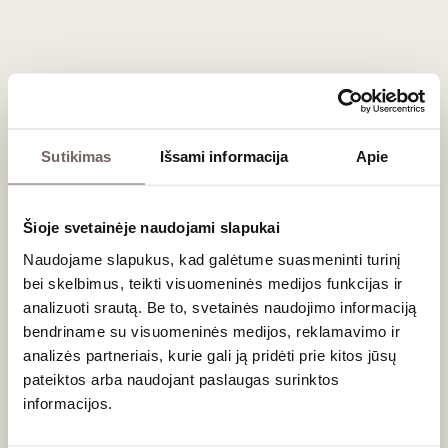
Registruokitės tel. (8 5) 213 84 31 arba internetu.
Degustacija vyks „Vyno klube“, Stumbrų g. 15, Vilniuje.
Sutikimas
Išsami informacija
Apie
Naujienlaiškio prenumerata
Geriausi mūsų pasiūlymai - tiesiai į Jūsų pašto
Šioje svetainėje naudojami slapukai
dėžutę!
Naudojame slapukus, kad galėtume suasmeninti turinį
bei skelbimus, teikti visuomeninės medijos funkcijas ir
analizuoti srautą. Be to, svetainės naudojimo informaciją
bendriname su visuomeninės medijos, reklamavimo ir
PRENUMERUOTI
analizės partneriais, kurie gali ją pridėti prie kitos jūsų
pateiktos arba naudojant paslaugas surinktos
informacijos.