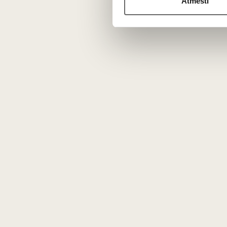
Atmesti
Vyno kl
Apie mus
Tinklaraštis
Kontaktai
Rekvizitai
Karjera
DUK