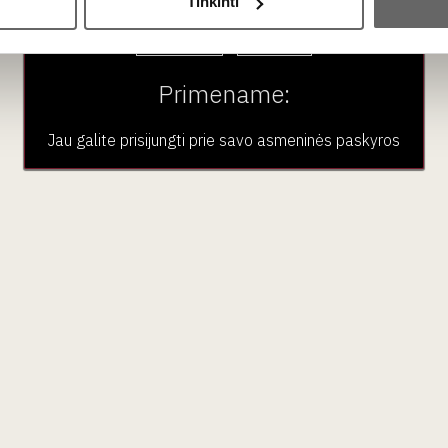
Tinkinti
Taip
Ne
Primename:
Jau galite prisijungti prie savo asmeninės paskyros
ubas
Paslaugos
Pardu
En Primeur
Vynas
VK narystė
Stiprieji i
Renginiai
Nealkoho
Didmeninė prekyba
Maistas
Aksesua
Dovano
Renginia
Kalėdos