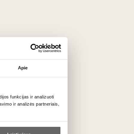
Apie
ta
os funkcijas ir analizuoti
imo ir analizės partneriais,
PRENUMERUOTI