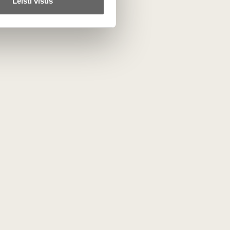
Leisti visus
otuvė
Mūsų projektai
Lietuvos someljė mokykla
r kiti
Vyno žurnalas
liniai gėrimai
Vyno dienos
Vyno ir desertų derinių
čempionatas
rai
s
i