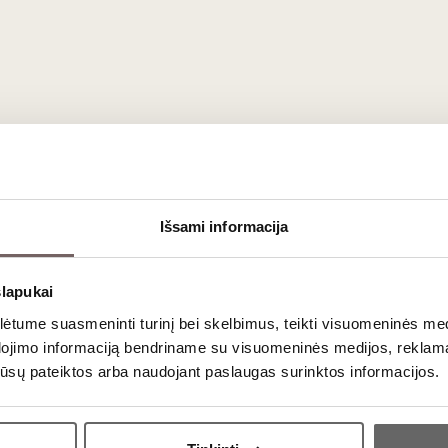
rnetu.
 Vilniuje.
Išsami informacija
aujienlaiškio prenumera
slapukai
tume suasmeninti turinį bei skelbimus, teikti visuomeninės medij
dojimo informaciją bendriname su visuomeninės medijos, reklamav
Geriausi mūsų pasiūlymai - tiesiai į Jūsų pašto dėžutę!
os jūsų pateiktos arba naudojant paslaugas surinktos informacijos.
Ar jums yra 20 metų?