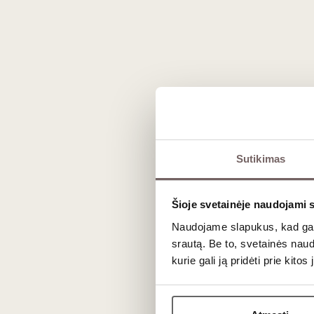
Registruokitės tel. (8 5) 213 84 31 arba inte
Degustacija vyks „Vyno klube“, Stumbrų g. 15,
Sutikimas
N
Šioje svetainėje naudojami 
Naudojame slapukus, kad galė
srautą. Be to, svetainės nau
kurie gali ją pridėti prie kit