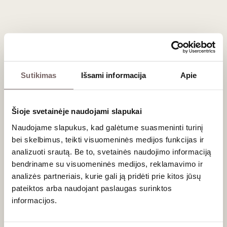
Registruokitės tel. (8 5) 462 19675 arba internetu.
Degustacija vyks „Vyno klube“, Liepų g. 20, Klaipėdoje.
Sutikimas
Išsami informacija
Apie
Naujienlaiškio prenumerata
Geriausi mūsų pasiūlymai - tiesiai į Jūsų pašto
Šioje svetainėje naudojami slapukai
dėžutę!
Naudojame slapukus, kad galėtume suasmeninti turinį
bei skelbimus, teikti visuomeninės medijos funkcijas ir
analizuoti srautą. Be to, svetainės naudojimo informaciją
PRENUMERUOTI
bendriname su visuomeninės medijos, reklamavimo ir
analizės partneriais, kurie gali ją pridėti prie kitos jūsų
pateiktos arba naudojant paslaugas surinktos
informacijos.