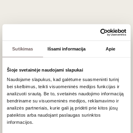
Registruokitės tel. (8 5) 213 84 31 arba internetu.
Degustacija vyks „Vyno klube“, Stumbrų g. 15, Vilniuje.
Sutikimas
Išsami informacija
Apie
Naujienlaiškio prenumerata
Šioje svetainėje naudojami slapukai
Geriausi mūsų pasiūlymai - tiesiai į Jūsų pašto
dėžutę!
Naudojame slapukus, kad galėtume suasmeninti turinį
bei skelbimus, teikti visuomeninės medijos funkcijas ir
analizuoti srautą. Be to, svetainės naudojimo informaciją
bendriname su visuomeninės medijos, reklamavimo ir
PRENUMERUOTI
analizės partneriais, kurie gali ją pridėti prie kitos jūsų
pateiktos arba naudojant paslaugas surinktos
informacijos.