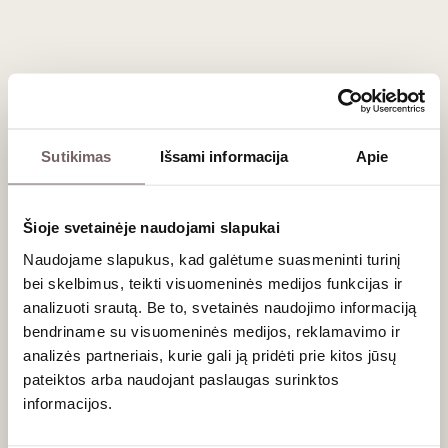
Registruokitės tel. (8 5) 213 84 31 arba internetu.
Degustacija vyks „Vyno klube“, Stumbrų g. 15, Vilniuje.
Sutikimas
Išsami informacija
Apie
Naujienlaiškio prenumerata
Geriausi mūsų pasiūlymai - tiesiai į Jūsų pašto
Šioje svetainėje naudojami slapukai
dėžutę!
Naudojame slapukus, kad galėtume suasmeninti turinį
bei skelbimus, teikti visuomeninės medijos funkcijas ir
analizuoti srautą. Be to, svetainės naudojimo informaciją
bendriname su visuomeninės medijos, reklamavimo ir
PRENUMERUOTI
analizės partneriais, kurie gali ją pridėti prie kitos jūsų
pateiktos arba naudojant paslaugas surinktos
informacijos.