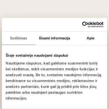
Registruokitės tel. (8 5) 213 84 31 arba internetu.
Degustacija vyks „Vyno klube“, Stumbrų g. 15, Vilniuje.
Sutikimas
Išsami informacija
Apie
Naujienlaiškio prenumerata
Geriausi mūsų pasiūlymai - tiesiai į Jūsų pašto
Šioje svetainėje naudojami slapukai
dėžutę!
Naudojame slapukus, kad galėtume suasmeninti turinį
bei skelbimus, teikti visuomeninės medijos funkcijas ir
analizuoti srautą. Be to, svetainės naudojimo informaciją
bendriname su visuomeninės medijos, reklamavimo ir
PRENUMERUOTI
analizės partneriais, kurie gali ją pridėti prie kitos jūsų
pateiktos arba naudojant paslaugas surinktos
informacijos.