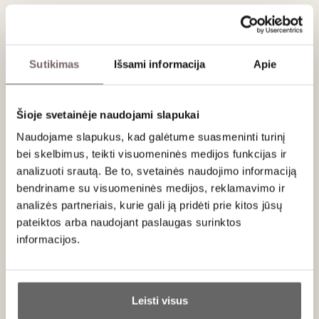
g.
Laikyti vėsioje, sausoje vietoje. Saugoti nuo tiesioginių saulės
spindulių, karščio.
Sutikimas
Išsami informacija
Apie
Šioje svetainėje naudojami slapukai
Apie gamintoją
Naudojame slapukus, kad galėtume suasmeninti turinį
bei skelbimus, teikti visuomeninės medijos funkcijas ir
analizuoti srautą. Be to, svetainės naudojimo informaciją
bendriname su visuomeninės medijos, reklamavimo ir
analizės partneriais, kurie gali ją pridėti prie kitos jūsų
pateiktos arba naudojant paslaugas surinktos
Giuliano Tartufi
informacijos.
Italija
VISOS GAMINTOJO PREKĖS
Ar jums yra 20 metų?
Leisti visus
Giuliano Tartufi kompanija gimė 1991 metais iš jauno