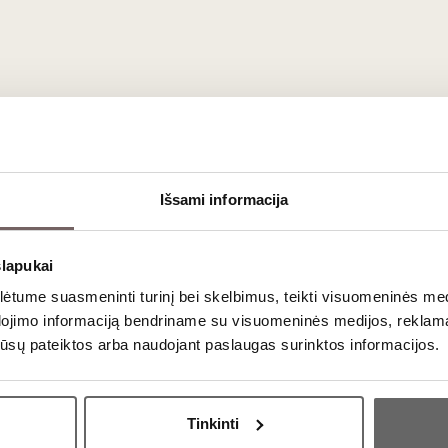
švelnių taninų raudonasis
0,75 L
12%
Išsami informacija
slapukai
 dėl savo
aromatinių baltųjų vynų,
ypač iš
muskatinių vynuog
tume suasmeninti turinį bei skelbimus, teikti visuomeninės medij
rieskoniškumu.
dojimo informaciją bendriname su visuomeninės medijos, reklamav
os jūsų pateiktos arba naudojant paslaugas surinktos informacijos.
granatų vynas,
tapęs savotiška Armėnijos vizitine kortele ir iti
 gamybos tradicijas.
Ar jums yra 20 metų?
ksporto lydere,
o jos produkcija sėkmingai eksportuojama į E
Tinkinti
ės lygį ir nuoseklų stilių.