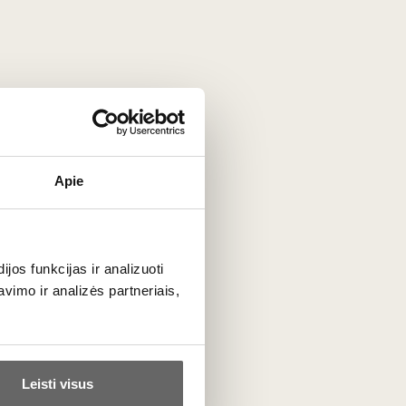
Apie
ių,
taip pat dėl raudonųjų pusiau saldžių ir saldžių vynų,
os funkcijas ir analizuoti
imo ir analizės partneriais,
n vertinamas Baltijos šalyse, įskaitant Lietuvą. Šis vynas
uropą, JAV ir Azijos rinkas. Gamintojas nuolat pelno
Leisti visus