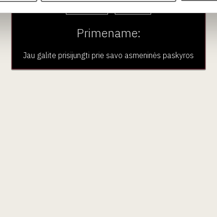
Taip
Ne
Primename:
Jau galite prisijungti prie savo asmeninės paskyros
aujienlaiškio prenumera
Geriausi mūsų pasiūlymai - tiesiai į Jūsų pašto dėžutę!