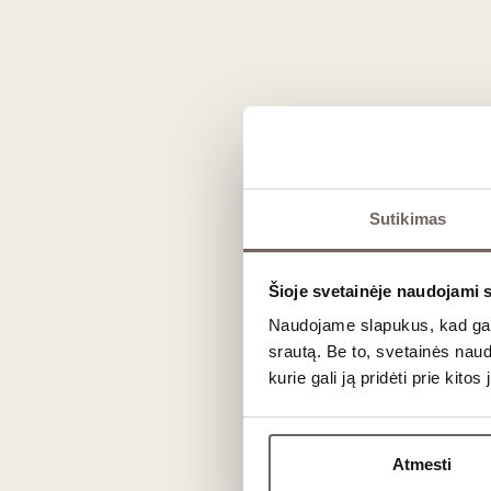
švelnių taninų raudonasis
0,75 L
12%
15
€
17
€
00
00
Sutikimas
Vyno stilius ir tarptautinis pripažinimas
Šioje svetainėje naudojami 
„Armenia Wine“ tarptautiniu mastu yra gerai vertinama
Naudojame slapukus, kad galė
kurie išsiskiria vaisiškumu, švelnia struktūra ir lengvu p
srautą. Be to, svetainės nau
kurie gali ją pridėti prie kit
Vienas iš labiausiai atpažįstamų gamintojo produktų –
atspindi vietos žaliavos savitumą ir senas vaisinių vynų
Šiandien „Armenia Wine“ laikoma
Armėnijos vyno e
Atmesti
tarptautinius apdovanojimus, patvirtinančius aukštą kokyb