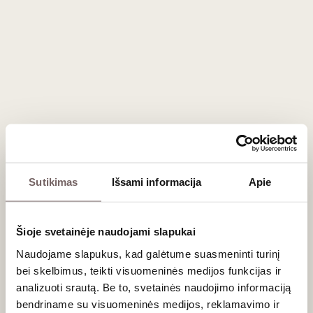
73
€
73
€
00
00
Romas Cihuatan
Sahumerio 0,7 L
Salvadoras
Sutikimas
Išsami informacija
Apie
Šioje svetainėje naudojami slapukai
Naudojame slapukus, kad galėtume suasmeninti turinį
bei skelbimus, teikti visuomeninės medijos funkcijas ir
analizuoti srautą. Be to, svetainės naudojimo informaciją
74
€
00
bendriname su visuomeninės medijos, reklamavimo ir