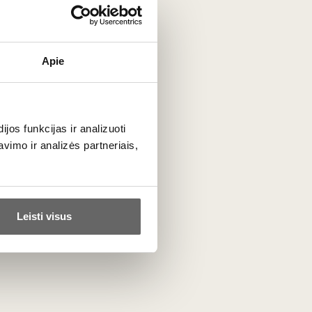
Apie
os funkcijas ir analizuoti
imo ir analizės partneriais,
Leisti visus
nai.