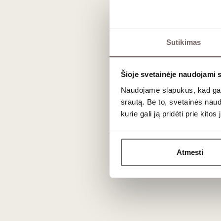
Sutikimas
Svarbus Forge Cellars bruožas, tai požiūris į Senec
linijoje, kuri apibendrina regiono charakterį ir parodo, kaip
Šioje svetainėje naudojami 
Dėl tokios krypties
Forge Cellars dažnai vertinamas
Naudojame slapukus, kad galė
tam, kad būtų aiškūs, struktūriški ir atpažįstami paga
srautą. Be to, svetainės nau
raudonąjį, Seneca Lake ir Forge Cellars yra vienas 
kurie gali ją pridėti prie kit
Atmesti