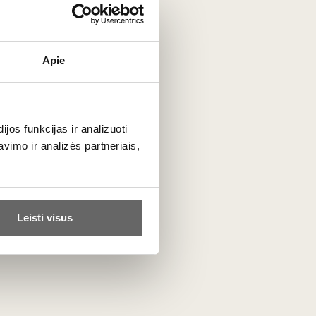
Apie
ingų mažų terroir plotų.
Tai ypač matyti jų „Classique“
yklos vardų
: vynai čia nėra „sukurti įspūdžiui“, jie sukurti
os funkcijas ir analizuoti
imtą, sausą ‘Riesling’ ir elegantišką vėsaus klimato
imo ir analizės partneriais,
Leisti visus