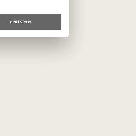
94
as
Raudonasis sausas
/ 100
reisa
G. D. Vajra Barbera
 DOC
d'Alba Superiore
Leisti visus
DOC 2022
Italija
Pjemontas/Barbera
ghe DOC
d'Alba Superiore DOC
Barbera - 100%
ruotas,
Vaisiškas, aksominių
audonasis
taninų raudonasis
EKO
0,75 L
14,5%
50
€
00