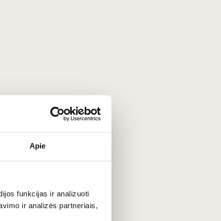
50
€
as
Raudonasis sausas
G. D. Vajra Barolo
Barolo
Bricco delle Viole
2022
Italija
lo DOCG
Pjemontas/Barolo DOCG
%
Nebbiolo - 100%
ruotas,
Taurus, elegantiškas,
audonasis
kompleksiškas
raudonasis
Apie
0,75 L
15%
91
€
00
os funkcijas ir analizuoti
imo ir analizės partneriais,