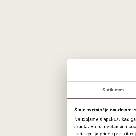
29
€
32
96
Raudonasis sausas
/ 10
G. D. Vajra Barolo
Albe 2022
Italija
Pjemontas/Barolo DOCG
Nebbiolo - 100%
Taurus, koncentruotas,
struktūriškas raudonasis
Sutikimas
Šioje svetainėje naudojami 
0,75 L
15%
63
€
64
00
00
Naudojame slapukus, kad galė
srautą. Be to, svetainės nau
kurie gali ją pridėti prie kit