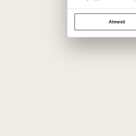
Putojantis sausas
G. D. Vajra
Moscato d'Asti
Atmesti
DOCG 2024
Italija
Pjemontas/Moscato d'Asti
DOCG
Moscato Bianco - 100%
Saldus, lengvas,
vaisiškas putojantis
0,75 L
5,5%
22
€
32
00
00