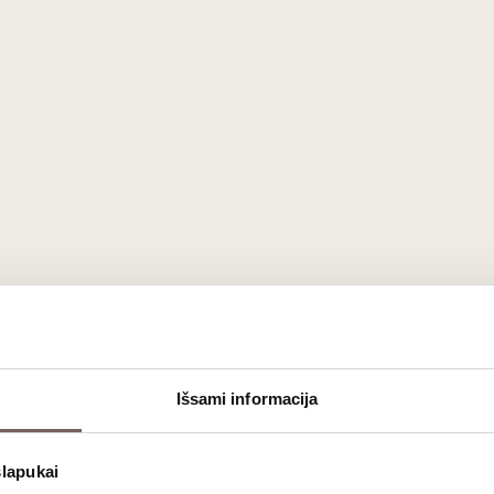
0,75 L
12%
€
43
€
00
scaró Orujo Marc
Išsami informacija
es DO brendis 0,7 L
Mascaró Narciso P
slapukai