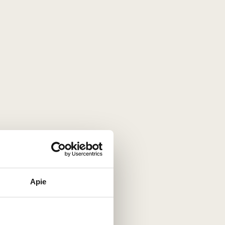
43
€
00
Apie
rivé