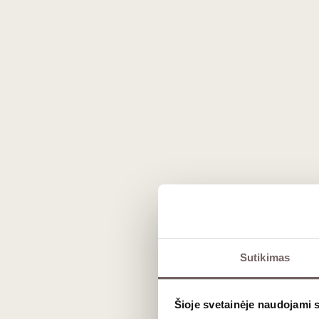
0,75 L
12%
27
€
30
00
00
Mascaró KKO Cacao Eau-
de-vie 0,5 L
Ispanija
Ma
Sutikimas
Pened
Šioje svetainėje naudojami 