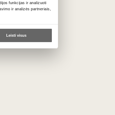
os funkcijas ir analizuoti
imo ir analizės partneriais,
Mascaró Ego Rare X.O.
Leisti visus
Brandy 0,7 L