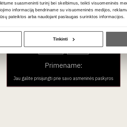
brendis 0,7 L
tume suasmeninti turinį bei skelbimus, teikti visuomeninės medij
dojimo informaciją bendriname su visuomeninės medijos, reklamav
os jūsų pateiktos arba naudojant paslaugas surinktos informacijos.
Ar jums yra 20 metų?
Tinkinti
Ispanija
Taip
Ne
Primename:
Jau galite prisijungti prie savo asmeninės paskyros
Ispanija