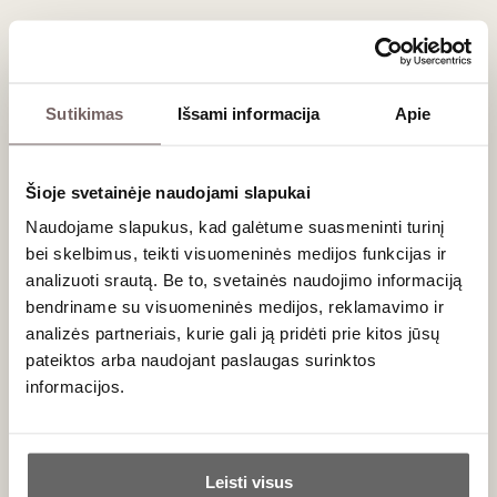
inovatyvių idėjų, kurios atsispindi kiekviename vyno butelyje.
Vieninga šeimos filosofija
Rudi Rüttger
vyninė yra tikras šeimos verslo pavyzdys.
Sutikimas
Išsami informacija
Apie
Rudolphui kasdienius darbus vynuogynuose ir rūsiuose
padeda nudirbti jo tėvas Heinrichas bei motina Theresa. Prie
ūkio sėkmės aktyviai prisideda ir brolis su seserimi –
Šioje svetainėje naudojami slapukai
Heinrichas jaunesnysis bei Katharina, kurie ypač mėgsta
Naudojame slapukus, kad galėtume suasmeninti turinį
padėti vyno festivalių metu. Būtent ši šeimyniška šiluma ir
bei skelbimus, teikti visuomeninės medijos funkcijas ir
bendras darbas suteikia vynams išskirtinį, autentišką
charakterį.
analizuoti srautą. Be to, svetainės naudojimo informaciją
bendriname su visuomeninės medijos, reklamavimo ir
analizės partneriais, kurie gali ją pridėti prie kitos jūsų
Derinimas su maistu
pateiktos arba naudojant paslaugas surinktos
Vokiški vynai pasižymi puikia rūgšties ir vaisiškumo
informacijos.
pusiausvyra, todėl jie yra neįtikėtinai lengvai derinami su
įvairiais patiekalais. Jie idealiai tinka prie paukštienos, žuvies,
Ar jums yra 20 metų?
jūros gėrybių ar azijietiškos virtuvės šedevrų. Savo
degustaciniam vakarui taip pat galite priderinti lengvus sūrius
Leisti visus