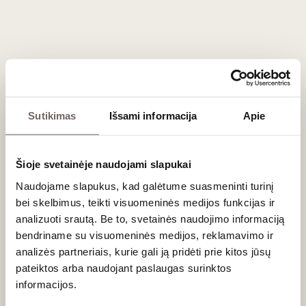
Avoglia
Primitivo
Puglia IGP
Italija
2024
Apulija/Puglia IGP
Primitivo - 100%
Svarus, vaisiškas,
nokus raudonasis
Sutikimas
Išsami informacija
Apie
0,75 L
13,5%
17
€
00
Šioje svetainėje naudojami slapukai
Naudojame slapukus, kad galėtume suasmeninti turinį
Vyno stilius
bei skelbimus, teikti visuomeninės medijos funkcijas ir
analizuoti srautą. Be to, svetainės naudojimo informaciją
„Tenuta Giustini“ vynai pasižymi intensyviu charakteriu,
bendriname su visuomeninės medijos, reklamavimo ir
atspindinčiu Apulijos regiono saulę ir dirvožemį. Tai sodrūs,
analizės partneriais, kurie gali ją pridėti prie kitos jūsų
aromatingi vynai, puikiai tinkantys tiek kasdieniam
pateiktos arba naudojant paslaugas surinktos
mėgavimuisi, tiek ypatingoms progoms.
informacijos.
Raudonasis vynas: turtingas, su brandžių tamsiųjų uogų ir