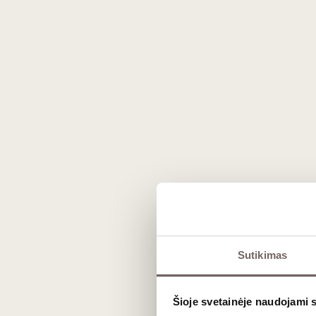
Prekės išvaizda gali skirtis nuo matomos nuotraukoje.
Aprašymas
Sutikimas
Nealkoholinis rožinis vynas „Sans Ros
Šioje svetainėje naudojami 
Elegantiškas, gaivus ir harmoningas neal