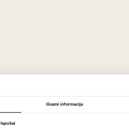
Išsami informacija
é“ iš Vokietijos (Rheingau regiono)
slapukai
koholinis rožinis vynas, gaminamas garsiojoje
Georg Breuer
vyni