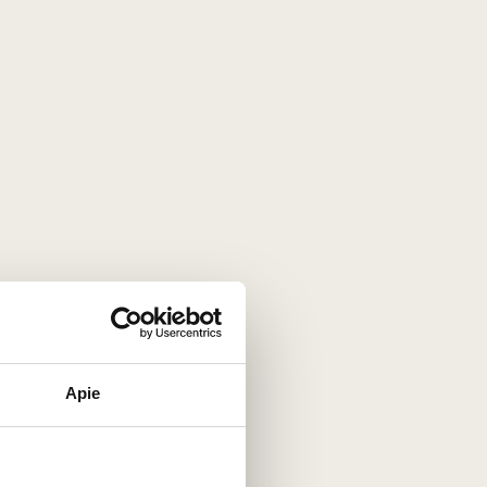
Apie
nėje, Rheingau regione, Vokietijoje. Šis