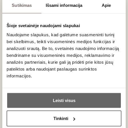
saldus
De La Riva
Sutikimas
Išsami informacija
Apie
Bodegas
Macharnudo
Valdespino
San Cayetano
Moscatel
2024
Promesa Jerez
Ispanija
Šioje svetainėje naudojami slapukai
Ispanija
Chereso kraštas
Naudojame slapukus, kad galėtume suasmeninti turinį
Chereso
Palomino - 100%
kraštas/Jerez-
bei skelbimus, teikti visuomeninės medijos funkcijas ir
Xérès-Sherry D.O.
analizuoti srautą. Be to, svetainės naudojimo informaciją
Moscatel - 100%
bendriname su visuomeninės medijos, reklamavimo ir
Saldus, vaisiškas
baltasis
analizės partneriais, kurie gali ją pridėti prie kitos jūsų
pastiprintas
pateiktos arba naudojant paslaugas surinktos
0,75 L
17%
0,75 L
13,5%
informacijos.
44
€
96
€
00
00
Ar jums yra 20 metų?
90
Pastiprintas
Pastiprintas
/ 100
Leisti visus
sausas
sausas
Taip
Ne
Bodegas
Bodegas
Valdespino
Valdespino
Tinkinti
Moscatel
Deliciosa
Primename:
Toneles Jerez
Manzanilla