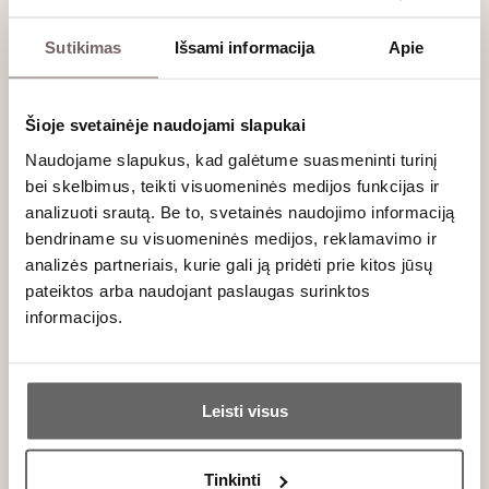
0,75 L
15%
3 L
15%
126
€
665
€
00
00
Sutikimas
Išsami informacija
Apie
95
Baltasis sausas
Raudonasis
/ 100
Šioje svetainėje naudojami slapukai
sausas
Protos
Aalto PS
Verdejo Rueda
Naudojame slapukus, kad galėtume suasmeninti turinį
Ribera del
2025
bei skelbimus, teikti visuomeninės medijos funkcijas ir
Duero DO
Ispanija
analizuoti srautą. Be to, svetainės naudojimo informaciją
2020 1,5L
Kastilija ir
Leonas/Rueda
Ispanija
bendriname su visuomeninės medijos, reklamavimo ir
DO
Kastilija ir
analizės partneriais, kurie gali ją pridėti prie kitos jūsų
Leonas/Ribera
Verdejo - 100%
del Duero DO
pateiktos arba naudojant paslaugas surinktos
Lengvas, gaivus,
informacijos.
Tempranillo -
sausas, vaisiškas
100%
baltasis
Taurus,
Ar jums yra 20 metų?
koncentruotas,
struktūriškas
raudonasis
Leisti visus
0,75 L
13%
1,5 L
15%
Taip
Ne
19
€
246
€
00
00
Tinkinti