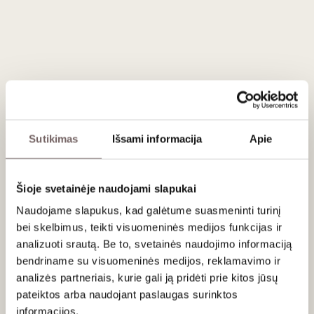
body's full but there's lots of fresh acidity to
buttress the fine tannins. GSM blend Screw cap.
Drink or hold.
Apie gamintoją
Sutikimas
Išsami informacija
Apie
Šioje svetainėje naudojami slapukai
Ken Forrester
Naudojame slapukus, kad galėtume suasmeninti turinį
Pietų Afrika
bei skelbimus, teikti visuomeninės medijos funkcijas ir
analizuoti srautą. Be to, svetainės naudojimo informaciją
VISOS GAMINTOJO PREKĖS
bendriname su visuomeninės medijos, reklamavimo ir
analizės partneriais, kurie gali ją pridėti prie kitos jūsų
„Mūsų idėja buvo paprasta – sukurti geriausią vyną. Pirmus
pateiktos arba naudojant paslaugas surinktos
ketverius ar penkerius metus neturėjome ką parodyti“, –
informacijos.