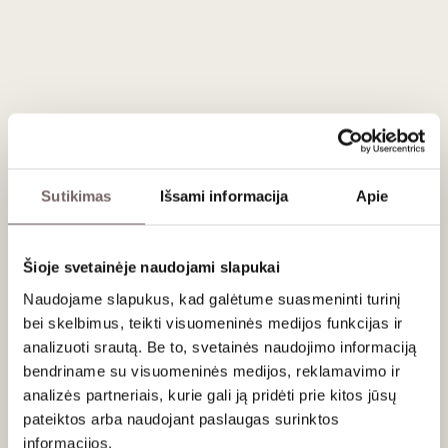
Viskis King of Scots Peated Blended
Scotch 0,7 L
31
€
00
ĮDĖTI Į KREPŠELĮ
Sutikimas
Išsami informacija
Apie
Šalis
Didžioji Britanija
Gamintojas
Douglas Laing
Šioje svetainėje naudojami slapukai
Talpa
0,7 L
Alk. tūris
40%
Naudojame slapukus, kad galėtume suasmeninti turinį
bei skelbimus, teikti visuomeninės medijos funkcijas ir
analizuoti srautą. Be to, svetainės naudojimo informaciją
bendriname su visuomeninės medijos, reklamavimo ir
Aprašymas
analizės partneriais, kurie gali ją pridėti prie kitos jūsų
Rankomis atrinkti ir sumaišyti geriausi sodrūs ir saldūs
single
pateiktos arba naudojant paslaugas surinktos
malt
viskiai iš įvairių distiliavimo gamyklų Škotijoje
informacijos.