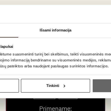
aujienlaiškio prenumera
Išsami informacija
Geriausi mūsų pasiūlymai - tiesiai į Jūsų pašto dėžutę!
slapukai
tume suasmeninti turinį bei skelbimus, teikti visuomeninės medij
dojimo informaciją bendriname su visuomeninės medijos, reklamav
os jūsų pateiktos arba naudojant paslaugas surinktos informacijos.
Ar jums yra 20 metų?
Tinkinti
Taip
Ne
ubas
Paslaugos
Pardu
Primename: