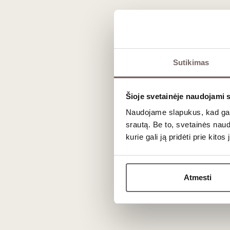
N
Sutikimas
Šioje svetainėje naudojami 
Naudojame slapukus, kad galė
srautą. Be to, svetainės nau
kurie gali ją pridėti prie kit
Atmesti
Vyno kl