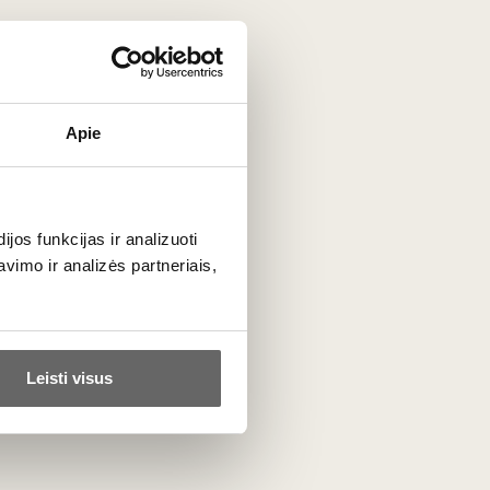
ta
Apie
os funkcijas ir analizuoti
PRENUMERUOTI
imo ir analizės partneriais,
Leisti visus
otuvė
Mūsų projektai