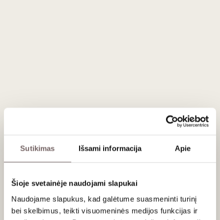
Apie gamintoją
Laguiole
Prancūzija
VISOS GAMINTOJO PREKĖS
Sutikimas
Išsami informacija
Apie
Laguiole – kilmė, virtusi legenda
Mažas kalnų kaimelis pietų Prancūzijoje – Laguiole – tapo
Šioje svetainėje naudojami slapukai
vieta, kur gimė viena ilgaamžiškiausių meistrystės tradicijų. Iš
pradžių tai buvo paprastas valstietiškas įrankis, skirtas
Naudojame slapukus, kad galėtume suasmeninti turinį
žemdirbio rankai – patikimas, praktiškas, santūrus. Tačiau
bei skelbimus, teikti visuomeninės medijos funkcijas ir
bėgant metams šis peilis, o vėliau kamščiatraukis, peržengė