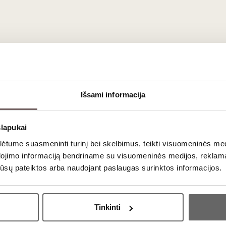
ka: santūri, elegantiška, be perteklinio blizgesio.
erūdijantis plienas, medis, stiklas, oda – dažnai
 Daugelis sprendimų yra patentuoti ir sukurti
ljė.
Išsami informacija
 ir namų naudojimui skirtų aksesuarų spektrą:
slapukai
iki modernių, ergonomiškų modelių
tume suasmeninti turinį bei skelbimus, teikti visuomeninės medij
vyno struktūrai ir aromatikai atskleisti
dojimo informaciją bendriname su visuomeninės medijos, reklamav
 apsauga, vyno stebėjimo sistemos
os jūsų pateiktos arba naudojant paslaugas surinktos informacijos.
taurės, aksesuarai degustacijoms
ientuoti į vyno patirtį, ne į dekorą
Ar jums yra 20 metų?
Tinkinti
Taip
Ne