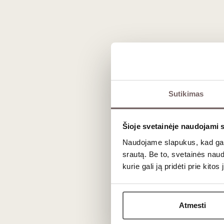
Dizainas ir meistrystė
Gamintojo estetika aiškiai prancūziš
Naudojamos kokybiškos medžiagos – n
derinamos rankų darbo detalėmis.
bendradarbiaujant su vyndariais bei some
Asortimentas
Sutikimas
L’Atelier du Vin siūlo platų profesionalių
Šioje svetainėje naudojami 
Kamščiatraukiai
– nuo klasikinių 
Naudojame slapukus, kad galė
Dekanteriai ir aeratoriai
– skirti 
srautą. Be to, svetainės nau
Brandinimo sprendimai
– kamščių
kurie gali ją pridėti prie kit
Ragavimo įrankiai
– termometrai, 
Dovanų rinkiniai
– konceptualūs, or
Kam skirtas šis prekės ženklas?
Atmesti
L’Atelier du Vin renkasi tie, kurie: