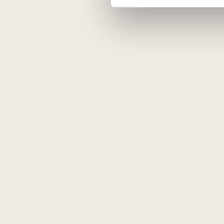
vertina
tikslumą ir funkcionalum
ieško
ilgaamžių, ne madingų sp
nori, kad vyno atidarymas ir 
formalumas
Pozicija vyno pasaulyje
Tai ne aksesuarų gamintojas „šalia vy
L’Atelier du Vin dažnai sutinkamas some
rūsiuose ir pas tuos, kuriems svarbi ne eti