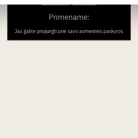
ą
Primename:
rendimų
ragavimas būtų
ramus, apgalvotas procesas
, o ne
Jau galite prisijungti prie savo asmeninės paskyros
no“, o prekės ženklas, esantis
vyno kultūros viduje
.
ljė mokyklose, profesionaliose degustacijose, vyndarių
ketė, o turinys.