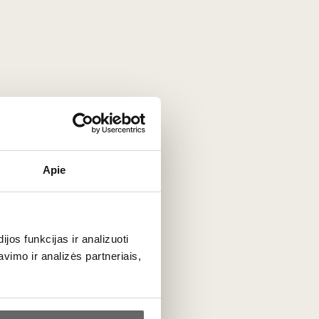
Apie
os funkcijas ir analizuoti
imo ir analizės partneriais,