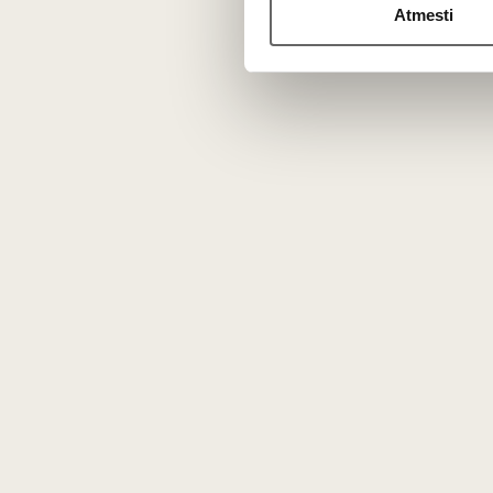
Dovanų rinkiniai
– konceptualūs, or
Atmesti
Kam skirtas šis prekės ženklas?
L’Atelier du Vin renkasi tie, kurie:
vertina
tikslumą ir funkcionalum
ieško
ilgaamžių, ne madingų sp
nori, kad vyno atidarymas ir 
formalumas
Pozicija vyno pasaulyje
Tai ne aksesuarų gamintojas „šalia vy
L’Atelier du Vin dažnai sutinkamas some
rūsiuose ir pas tuos, kuriems svarbi ne eti