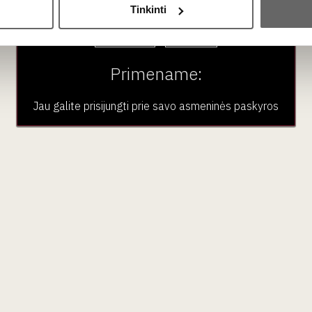
ientuoti į vyno patirtį, ne į dekorą
Tinkinti
Taip
Ne
Primename:
ą
Jau galite prisijungti prie savo asmeninės paskyros
rendimų
ragavimas būtų
ramus, apgalvotas procesas
, o ne
no“, o prekės ženklas, esantis
vyno kultūros viduje
.
ljė mokyklose, profesionaliose degustacijose, vyndarių
ketė, o turinys.