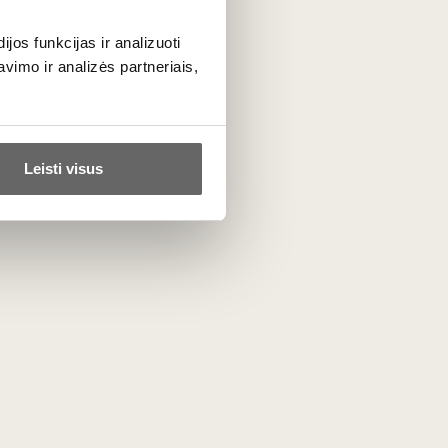
VISOS GAMINTOJO PREKĖS
os funkcijas ir analizuoti
imo ir analizės partneriais,
Leisti visus
Panašūs