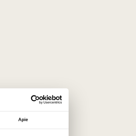
ritinių gėrimų srityje - Martine Noiet -
Apie
Le Nez du Vin
Prancūzija