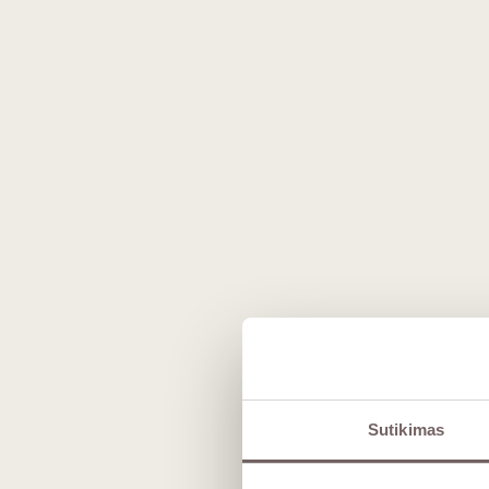
knygoje - vadove taip pat rasite ir Prancūz
paslaptis, kaip rasti subtilią dermę tarp v
Matmenys
: 315 x 210 x 80 mm,
svoris
Apie gamintoją
Le Nez du Vin
– legendinis prancūzų leid
Sutikimas
ženklas, tapęs pasauliniu vyno pažinimo
gimęs Burgundijoje, enologijos mokėsi Bo