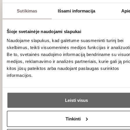
Sutikimas
Išsami informacija
Api
Šioje svetainėje naudojami slapukai
Château de la Ragotière
Prancūzija
Naudojame slapukus, kad galėtume suasmeninti turinį bei
skelbimus, teikti visuomeninės medijos funkcijas ir analizuoti
VISOS GAMINTOJO PREKĖS
Be to, svetainės naudojimo informaciją bendriname su visu
medijos, reklamavimo ir analizės partneriais, kurie gali ją prid
Château de la Ragotière istorija siekia XIV amžių, kai kilminga
kitos jūsų pateiktos arba naudojant paslaugas surinktos
Loré de la Ragotière šeima įkūrė šį ūkį. Nuo 1979 metų
informacijos.
valdas perėmė broliai Bernard, François ir Michel Couillaud,
tapę tikrais Muscadet regiono ambasadoriais. Jų vizija –
siekti aukščiausios kokybės ir kuo autentiškiau atskleisti
Ar jums yra 20 metų?
terroir savitumą, išlaikant tradicijas ir tuo pat metu diegiant
Leisti visus
modernius vyndarystės principus.
Taip
Ne
Vyno stilius
Tinkinti
Château de la Ragotière vynai garsėja savo šviežumu,
elegancija ir subtiliu minerališkumu, būdingu Atlantui