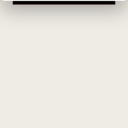
ruošti jau plantacijoje, kur jos vos nuskinamos plantacijoje
paliekamos pirmajai fermentacijai, tuomet vėliau keliauja į
Cluizel manufaktūrą, kur yra lėtai skrudinamos iki tobulos
tekstūros. Skrudinimo etapas yra vienas svarbiausių norint
atskleisti natūralias kakavos pupelės savybes.