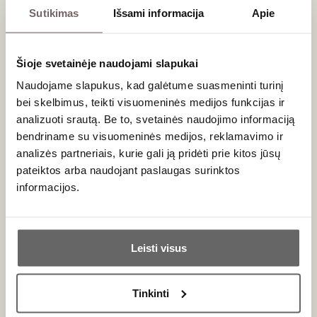
Sutikimas
Išsami informacija
Apie
PRENUMERUOTI
Šioje svetainėje naudojami slapukai
Naudojame slapukus, kad galėtume suasmeninti turinį
bei skelbimus, teikti visuomeninės medijos funkcijas ir
analizuoti srautą. Be to, svetainės naudojimo informaciją
bendriname su visuomeninės medijos, reklamavimo ir
analizės partneriais, kurie gali ją pridėti prie kitos jūsų
pateiktos arba naudojant paslaugas surinktos
informacijos.
Vyno klubas
Paslaugos
Ar jums yra 20 metų?
Apie mus
En Primeur
Leisti visus
Tinklaraštis
VK narystė
Taip
Ne
Kontaktai
Renginiai
Tinkinti
Rekvizitai
Didmeninė prekyba
Primename: