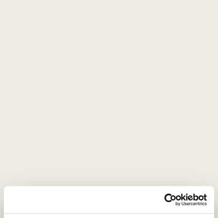
0
0
EN
Alus
Alus
1–0
iš
0
FILTRAI
96
Pigiausia viršuje
Naujienlaiškio prenumerata
Geriausi mūsų pasiūlymai - tiesiai į Jūsų pašto
dėžutę!