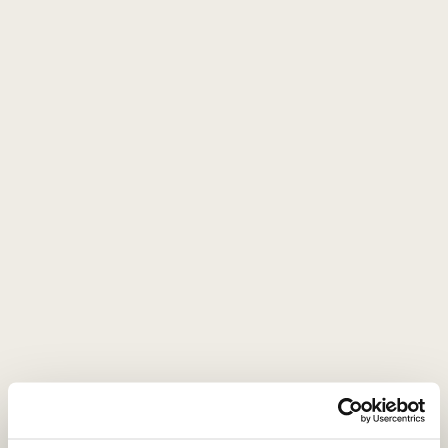
0
0
EN
Tonikas
Tonikas
1–0
iš
0
FILTRAI
96
Pigiausia viršuje
Naujienlaiškio prenumerata
Geriausi mūsų pasiūlymai - tiesiai į Jūsų pašto
dėžutę!