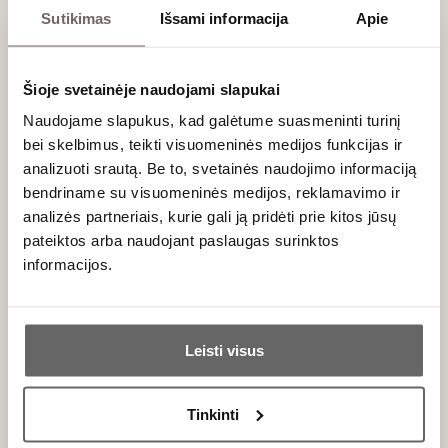
Sutikimas
Išsami informacija
Apie
PRENUMERUOTI
Šioje svetainėje naudojami slapukai
Naudojame slapukus, kad galėtume suasmeninti turinį
bei skelbimus, teikti visuomeninės medijos funkcijas ir
analizuoti srautą. Be to, svetainės naudojimo informaciją
bendriname su visuomeninės medijos, reklamavimo ir
analizės partneriais, kurie gali ją pridėti prie kitos jūsų
pateiktos arba naudojant paslaugas surinktos
informacijos.
Vyno klubas
Paslaugos
Ar jums yra 20 metų?
Apie mus
En Primeur
Leisti visus
Tinklaraštis
VK narystė
Taip
Ne
Kontaktai
Renginiai
Tinkinti
Rekvizitai
Didmeninė prekyba
Primename: