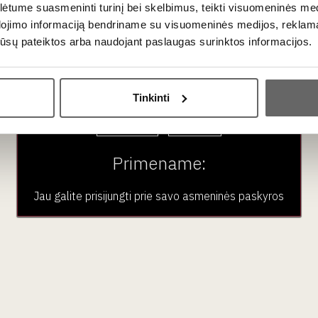
tume suasmeninti turinį bei skelbimus, teikti visuomeninės medij
dojimo informaciją bendriname su visuomeninės medijos, reklamav
os jūsų pateiktos arba naudojant paslaugas surinktos informacijos.
Ar jums yra 20 metų?
Tinkinti
Taip
Ne
Primename:
Jau galite prisijungti prie savo asmeninės paskyros