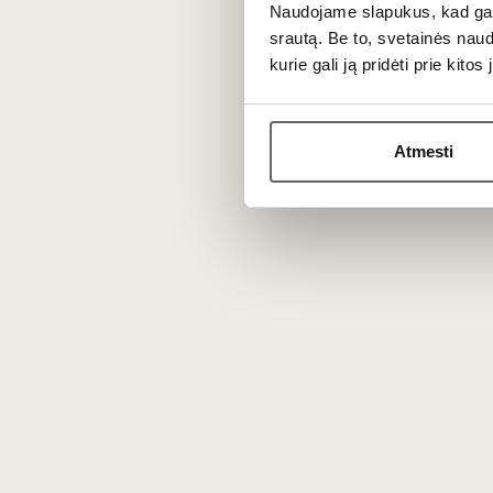
Naudojame slapukus, kad galė
srautą. Be to, svetainės nau
kurie gali ją pridėti prie kit
Prekės išvaizda gali skirtis nuo matomos nuotraukoje.
Atmesti
Aprašymas