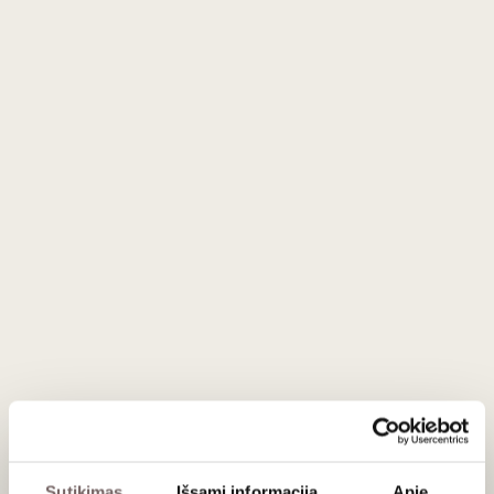
Poli Mirtillo mėlynių likeris 0,5 L
37
€
00
ĮDĖTI Į KREPŠELĮ
Šalis
Italija
Regionas
Venetas
Gamintojas
Poli Distillerie
Talpa
0,5 L
Alk. tūris
28%
Sutikimas
Išsami informacija
Apie