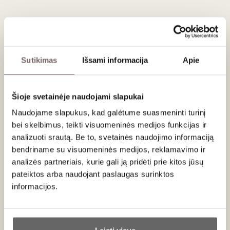
Alk. tūris
28%
Aprašymas
Sutikimas
Išsami informacija
Apie
Poli Taiadèa
yra
Bassano del Grappa
kraštui
būdingas,
grapos pagrindu kuriamas likeris
, savo
pavadinimu ir stiliumi tiesiogiai susijęs su vietos tradicija.
Šioje svetainėje naudojami slapukai
Veneto tarme „Taiadèa“ (taip pat vadinama „Tajadea“) kilo iš
Naudojame slapukus, kad galėtume suasmeninti turinį
žodžio
tajare
„pjaustyti“, nes šis gėrimas gimsta
„sujungiant“
grapą su chininmedžio žievės
(
Cinchona
bei skelbimus, teikti visuomeninės medijos funkcijas ir
calisaya
)
užpiltine
. Istoriškai chininmedis pasaulyje
analizuoti srautą. Be to, svetainės naudojimo informaciją
išgarsėjo ir dėl toniko vandens tradicijos,
bendriname su visuomeninės medijos, reklamavimo ir
todėl
Taiadèa
neretai apibūdinamas kaip venetiškas atsakas
analizės partneriais, kurie gali ją pridėti prie kitos jūsų
į kartoko, prieskoniško aperityvo kultūrą.
pateiktos arba naudojant paslaugas surinktos
informacijos.
Gamyboje laikomasi natūralios užpiltinės
principo:
chininmedžio žievė ir prieskoniai maceruojami
Ar jums yra 20 metų?
alkoholyje ir grapoje
, o distiliatas gaminamas variniu
distiliatoriumi su gariniais katilais, kad aromatai išliktų švarūs