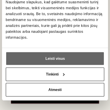
Naudojame slapukus, kad galėtume suasmeninti turinį
Amaro gaminamas iš įvairių žolelių, šaknų, prieskonių ir
bei skelbimus, teikti visuomeninės medijos funkcijas ir
citrusų, užpiltų grapos distiliatu
. Lėtai brandinamas, kad
atsiskleistų kiekviena nata, šis gėrimas išsiskiria natūraliu
analizuoti srautą. Be to, svetainės naudojimo informaciją
skoniu –
be dirbtinių aromatinių medžiagų ar dažiklių
.
bendriname su visuomeninės medijos, reklamavimo ir
analizės partneriais, kurie gali ją pridėti prie kitos jūsų
Intensyvaus aromato, kuriame išryškėja karamelizuotų
pateiktos arba naudojant paslaugas surinktos
apelsinų žievelių, cinamono, anyžių, gvazdikėlių ir karčiųjų
informacijos.
žolelių natos. Skonyje - turtingas, šiek tiek saldus, bet greitai
pereinantis į malonų kartumą, subtiliai „šaldantis“. Labai
Ar jums yra 20 metų?
gerai subalansuotas ir ilgai išliekantis.
Leisti visus
Rekomenduojame tiekti po vakarienės kaip digestyvą, kaip
ingredientą kokteiliuose, norint į juos įnešti gilumo ar
Taip
Ne
sudėtingumo.
Tinkinti
Primename:
Atmesti
Jau galite prisijungti prie savo asmeninės
Apie gamintoją
paskyros